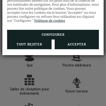
personnalisées basées sur un profil issu de la collecte de
SERVICES
vos habitudes de navigation. Pour plus d'informations, vous
Accumulez des séjours
dans notre hôtel et
pouvez lire notre politique de cookies. Vous pouvez
Nous vous proposons des expériences de
débloquez des avantages exclusifs
.
accepter tous les cookies via le bouton "Accepter" ou vous
rêve avec nos multiples services
Rien qu’en vous inscrivant, vous obtenez
pouvez configurer ou refuser leur utilisation en cliquant
déjà une
réduction supplémentaire
!
sur "Configurer ".
Politique de cookies
Plus vous séjournez,
plus vous économisez
.
Commencez à en profiter !
CONFIGURER
RÉSERVER
Connexion Wi-Fi internet
Consigne bagages
TOUT REJETER
ACCEPTER
Spa
Piscine extérieure
Salles de réception pour
Room Service
évènements