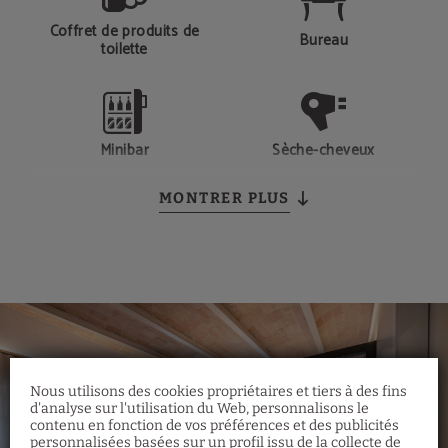
Coffret de produits de
Bureau
toilette
Minibar
Sèche-cheveux
MONTRER PLUS
Téléphone
Douche
Smart TV
Coffre-fort individuel
Nous utilisons des cookies propriétaires et tiers à des fins
d'analyse sur l'utilisation du Web, personnalisons le
contenu en fonction de vos préférences et des publicités
Members Only
personnalisées basées sur un profil issu de la collecte de