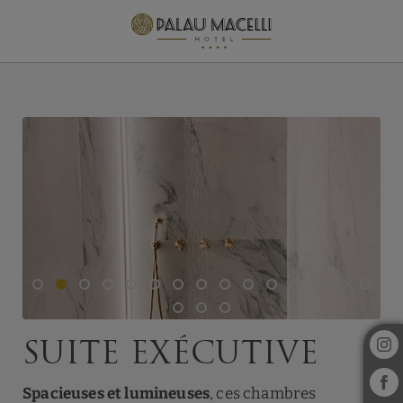
Suite Exécutive de l´Hotel Palau Macelli à d´Empúries. Site Web Offici
Suite exécutive
Spacieuses et lumineuses
, ces chambres