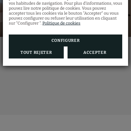
Climatisation ou
Pantoufles
vos habitudes de navigation. Pour plus d'informations, vous
chauffage selon la saison
Accumulez des séjours
dans notre hôtel et
pouvez lire notre politique de cookies. Vous pouvez
débloquez des avantages exclusifs
.
accepter tous les cookies via le bouton "Accepter" ou vous
Rien qu’en vous inscrivant, vous obtenez
pouvez configurer ou refuser leur utilisation en cliquant
déjà une
réduction supplémentaire
!
sur "Configurer ".
Politique de cookies
Plus vous séjournez,
plus vous économisez
.
Commencez à en profiter !
Draps et serviettes
CONFIGURER
Suite exécutive
RÉSERVER
TOUT REJETER
ACCEPTER